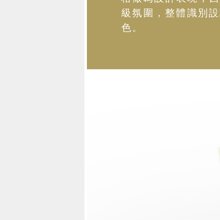
級氛圍，整體識別設
色。