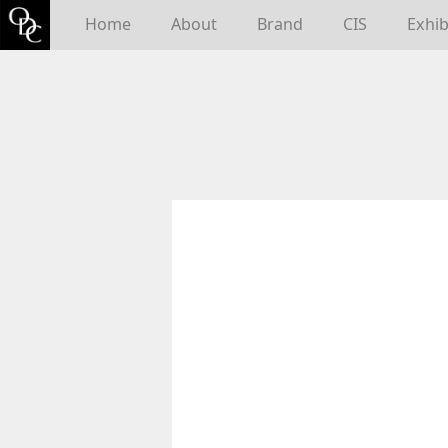
Home
About
Brand
CIS
Exhib