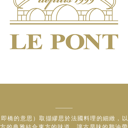
（法文即橋的意思）取擷繆思於法國料理的細緻，
西方的典雅結合東方的味道，讓古早味的鵝油帶