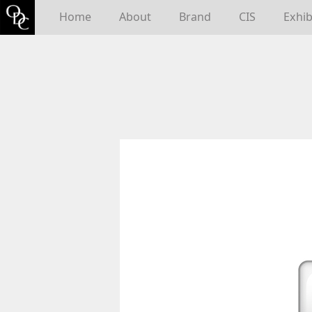
Home
About
Brand
CIS
Exhib