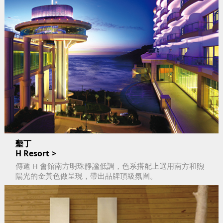
墾丁
H Resort
傳遞 H 會館南方明珠靜謐低調，色系搭配上選用南方和煦
陽光的金黃色做呈現，帶出品牌頂級氛圍。