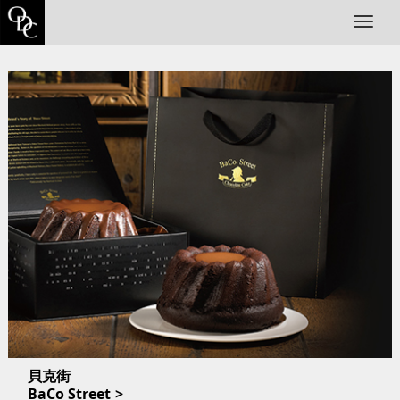
T
o
g
g
l
e
n
a
v
i
g
a
t
i
o
n
貝克街
BaCo Street