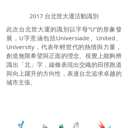
2017 台北世大運活動識別
此次台北世大運的識別以字母
”U”
的形象發
展，
U
字意涵包括
Universiade
、
United
、
University
，代表年輕世代的熱情與力量，
創造無限希望與正面的理念。視覺上能夠辨
識出「北」字，線條表現出交織的田徑跑道
與向上躍升的方向性，表達台北追求卓越的
城市主張。