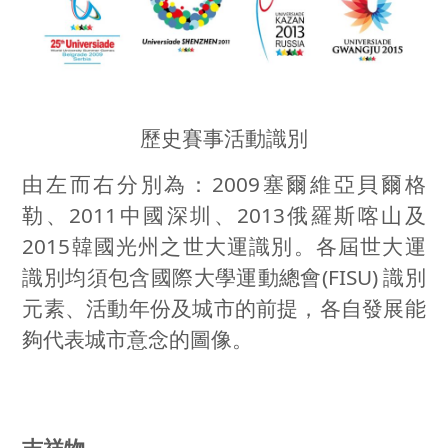
歷史賽事活動識別
由左而右分別為：
2009
塞爾維亞貝爾格
勒、
2011
中國深圳、
2013
俄羅斯喀山及
2015
韓國光州之世大運識別。各屆世大運
識別均須包含國際大學運動總會
(FISU)
識別
元素、活動年份及城市的前提，各自發展能
夠代表城市意念的圖像。
吉祥物