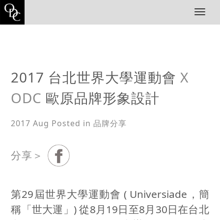
T
o
g
g
l
e
n
2017 台北世界大學運動會
X
a
v
ODC
歐原品牌形象設計
i
g
a
2017 Aug
Posted in 品牌分享
t
i
o
分享＞
n
第
29
屆世界大學運動會
( Universiade
，簡
稱「世大運」
)
從
8
月
19
日至
8
月
30
日在台北