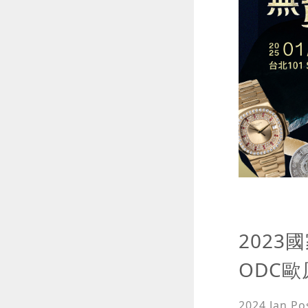
2023
ODC
2024 Jan
Po