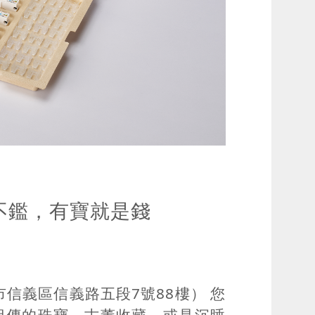
不鑑，有寶就是錢
台北市信義區信義路五段7號88樓） 您
祖傳的珠寶、古董收藏，或是沉睡