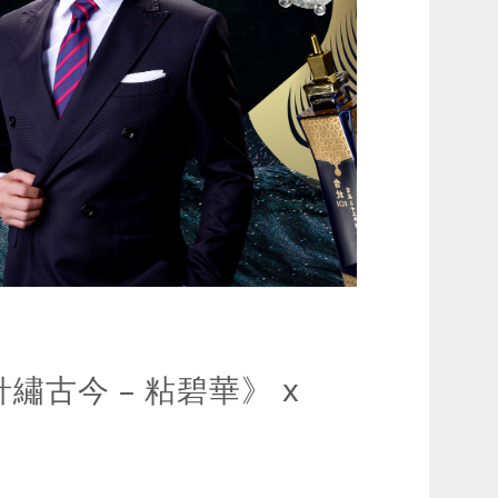
古今 – 粘碧華》 x