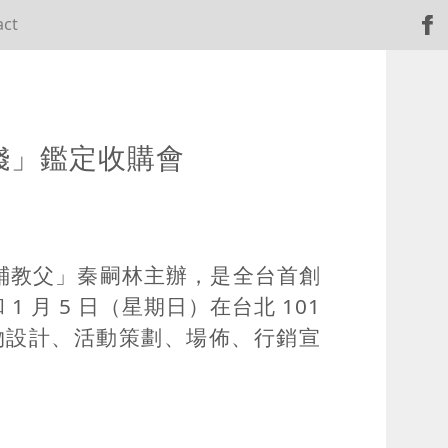
act
是錢」鑑定收購會
鋪教父」秦嗣林主辦，是全台首創
 1 月 5 日（星期日）在台北 101
伸物設計、活動策劃、場佈、行銷宣