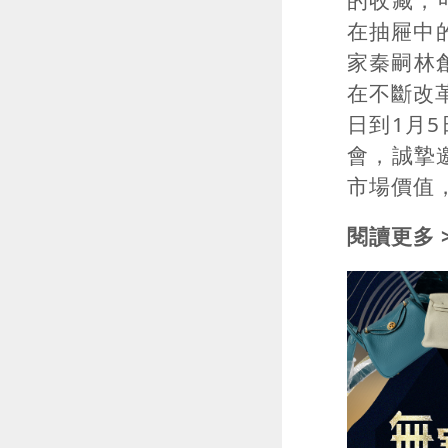
在抽屜中
家秦嗣林
在不斷改
日到1月
會，誠摯
市場價值，
閱讀更多 