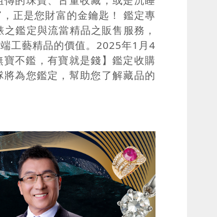
，正是您財富的金鑰匙！ 鑑定專
錶之鑑定與流當精品之販售服務，
工藝精品的價值。2025年1月4
【無寶不鑑，有寶就是錢】鑑定收購
隊將為您鑑定，幫助您了解藏品的