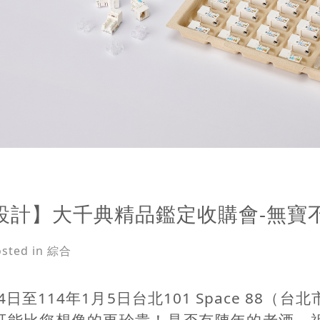
設計】大千典精品鑑定收購會-無寶
osted in 綜合
月4日至114年1月5日台北101 Space 88（
可能比您想像的更珍貴！是否有陳年的老酒、