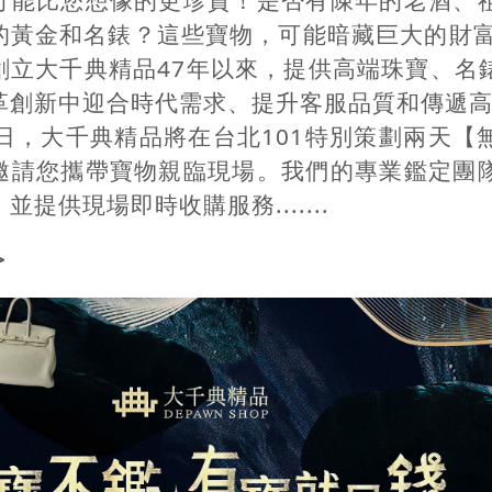
的黃金和名錶？這些寶物，可能暗藏巨大的財富
創立大千典精品47年以來，提供高端珠寶、名
革創新中迎合時代需求、提升客服品質和傳遞高端
5日，大千典精品將在台北101特別策劃兩天
邀請您攜帶寶物親臨現場。我們的專業鑑定團
並提供現場即時收購服務.......
>