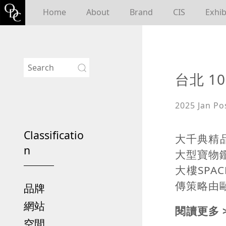
Home
About
Brand
CIS
Exhib
台北 
2025 Jan
Po
Classificatio
大千典精
n
大型寶物鑑定
大樓SP
傳策略由歐
品牌
網站
閱讀更多 
空間