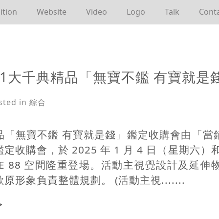
ition
Website
Video
Logo
Talk
Cont
101大千典精品「無寶不鑑 有寶就
sted in 綜合
品「無寶不鑑 有寶就是錢」鑑定收購會由「當
收購會，於 2025 年 1 月 4 日（星期六）和
ACE 88 空間隆重登場。活動主視覺設計及延
原形象負責整體規劃。 (活動主視.......
>