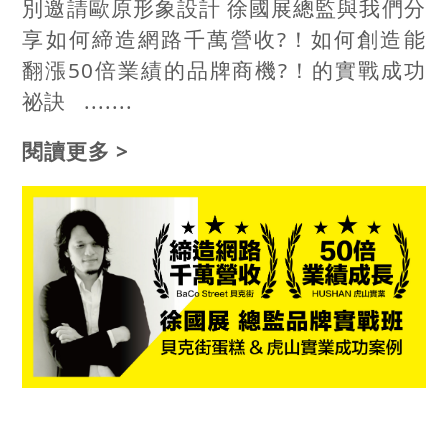
別邀請歐原形象設計 徐國展總監與我們分
享如何締造網路千萬營收?！如何創造能
翻漲50倍業績的品牌商機?！的實戰成功
祕訣 .......
閱讀更多 >