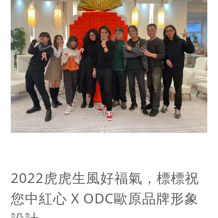
2022虎虎生風好福氣，標標祝
您中紅心 X ODC歐原品牌形象