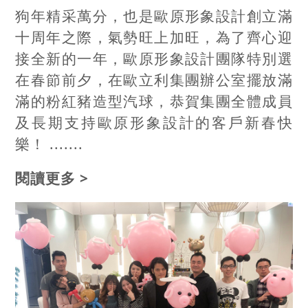
狗年精采萬分，也是歐原形象設計創立滿
十周年之際，氣勢旺上加旺，為了齊心迎
接全新的一年，歐原形象設計團隊特別選
在春節前夕，在歐立利集團辦公室擺放滿
滿的粉紅豬造型汽球，恭賀集團全體成員
及長期支持歐原形象設計的客戶新春快
樂！ .......
閱讀更多 >