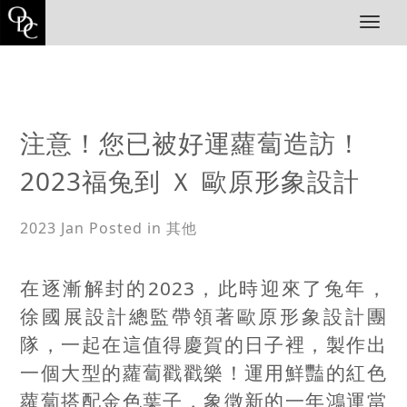
T
o
g
g
l
e
n
注意！您已被好運蘿蔔造訪！
a
v
2023福兔到 Ｘ 歐原形象設計
i
g
a
2023 Jan
Posted in 其他
t
i
o
在逐漸解封的2023，此時迎來了兔年，
n
徐國展設計總監帶領著歐原形象設計團
隊，一起在這值得慶賀的日子裡，製作出
一個大型的蘿蔔戳戳樂！運用鮮豔的紅色
蘿蔔搭配金色葉子，象徵新的一年鴻運當