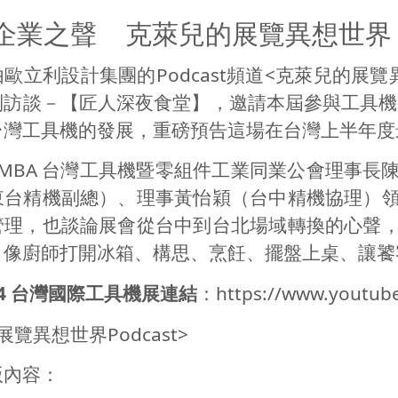
企業之聲 克萊兒的展覽異想世界
由歐立利設計集團的
Podcast
頻道
<
克萊兒的展覽
列訪談－【匠人深夜食堂】，邀請本屆參與工具機
台灣工具機的發展，重磅預告這場在台灣上半年度
MBA
台灣工具機暨零組件工業同業公會理事長
東台精機副總）、理事黃怡穎（台中精機協理）
管理，也談論展會從台中到台北場域轉換的心聲
，像廚師打開冰箱、構思、烹飪、擺盤上桌、讓饕
024 台灣國際工具機展連結
：
https://www.youtu
展覽異想世界
Podcast>
版內容：