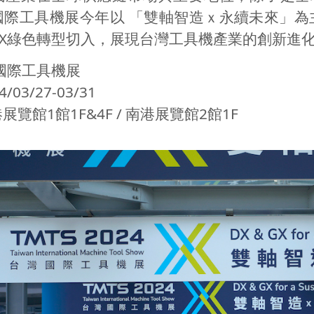
國際工具機展今年以 「雙軸智造ｘ永續未來」為
X
綠色轉型切入，展現台灣工具機產業的創新進
灣國際工具機展
4/03/27-03/31
港展覽館
1
館
1F&4F /
南港展覽館
2
館
1F