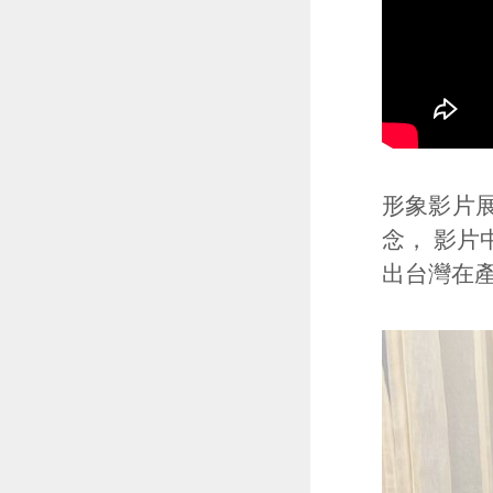
形象影片
念， 影
出台灣在