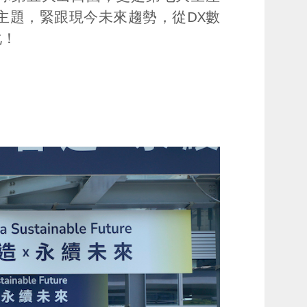
主題，緊跟現今未來趨勢，從
DX
數
化！