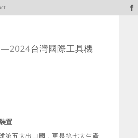
act
來
—2024
台灣國際工具機
象裝置
球第五大出口國，更是第七大生產