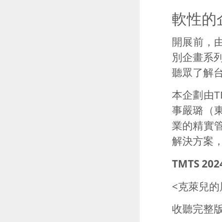
軟性的
開展前，
別企畫系
聽眾了解
本企劃由
T
事嚴璐（
業的精實
解決方案
TMTS 2
<克萊兒的
收聽完整