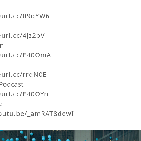
reurl.cc/09qYW6
eurl.cc/4jz2bV
On
reurl.cc/E40OmA
eurl.cc/rrqN0E
Podcast
eurl.cc/E40OYn
e
youtu.be/_amRAT8dewI