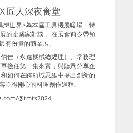
Ｘ匠人深夜食堂
異想世界
>
為本屆工具機展暖場，特
展的企業家對談， 在展會前夕帶領
最有份量的商業展。
陳伯佳（永進機械總經理）、常務理
領軍擔任第一集來賓，與聽眾分享企
，和如何在跨領域思維中提出創新的
客吃得開心的料理創作過程。
be.com/@tmts2024