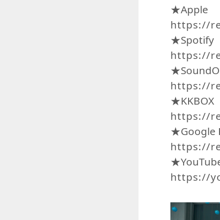
★Apple
https://
★Spotify
https://r
★Sound
https://
★KKBOX
https://r
★Google 
https://r
★YouTub
https://