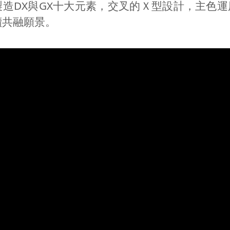
製造
DX
與GX十大元素，交叉的Ｘ型設計，主色運
續共融願景。