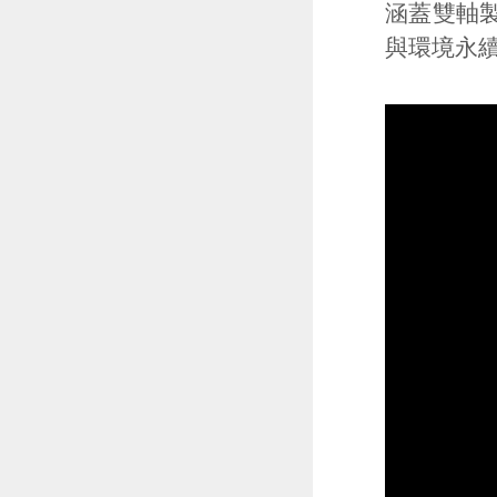
涵蓋雙軸
與環境永