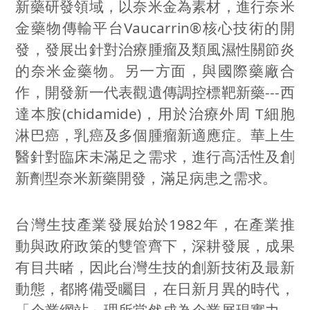
新藥研發領域，以奈米金為素材，進行奈米
金藥物傳輸平台Vaucarrin®核心技術的開
發，發展出針對治療腫瘤及類風濕性關節炎
的奈米金藥物。另一方面，與國際藥廠合
作，開發新一代表觀遺傳調控標靶新藥---西
達本胺(chidamide)，用於治療外周 T細胞
淋巴癌，乳癌及多個腫瘤新適應症。華上生
醫針對臨床未滿足之需求，進行高活性及創
新劑型奈米新藥開發，滿足病患之需求。
台灣生技產業發展始於
1982
年，在產業推
動與政府政策的雙管齊下，深耕發展，成果
有目共睹，因此台灣生技的創新技術及最新
動態，都將備受矚目，在日新月異的時代，