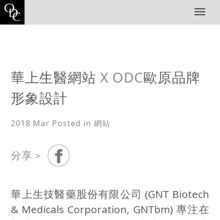
T
o
g
g
l
e
n
華上生醫網站
X ODC
歐原品牌
a
v
形象設計
i
g
a
2018 Mar
Posted in 網站
t
i
o
分享＞
n
華上生技醫藥股份有限公司 (GNT Biotech
& Medicals Corporation, GNTbm) 專注在