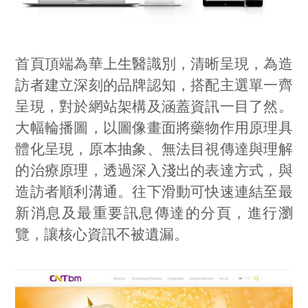
首頁頂端為華上生醫識別，清晰呈現，為造
訪者建立深刻的品牌認知，搭配主選單一齊
呈現，對於網站架構及涵蓋資訊一目了然。
大幅輪播圖，以圖像畫面將藥物作用原理具
體化呈現，原本抽象、無法目視傳達與理解
的治療原理，透過深入淺出的表達方式，與
造訪者順利溝通。往下滑動可快速連結至最
新消息及最重要訊息傳達的分頁，進行瀏
覽，讓核心資訊不被遺漏。