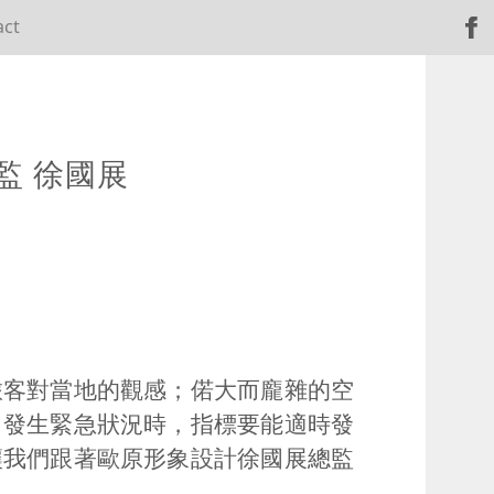
act
監 徐國展
旅客對當地的觀感；偌大而龐雜的空
，發生緊急狀況時，指標要能適時發
讓我們跟著歐原形象設計徐國展總監